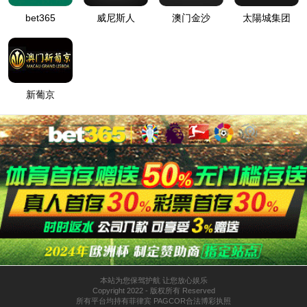
荣誉资质
荣誉资质
荣誉资质
荣誉资质