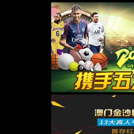
365Bet官网入口
关于365Bet官网
品牌故事
入口