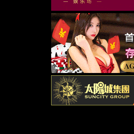
发表时间：2025-04-30 11:29