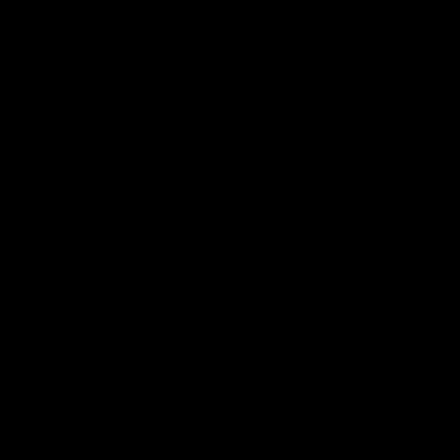
人纤维蛋白原