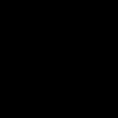
下一页
FRIENDLY LINK
友情链接