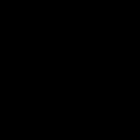
卡介菌纯蛋白衍生物(BCG-PPD)