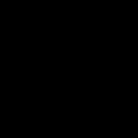
人免疫球蛋白