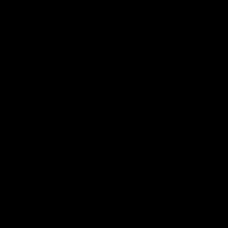
人干扰素a1b注射液